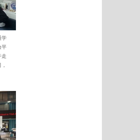
通学
验平
并走
司，