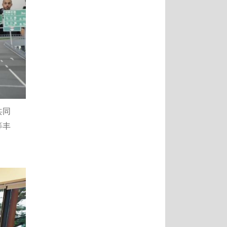
共同
等丰